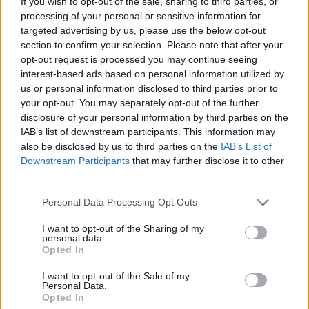
para acompañarte aún más de cerca y ayudarte
If you wish to opt-out of the sale, sharing to third parties, or
processing of your personal or sensitive information for
a lograr un resultado impecable. Acceso
targeted advertising by us, please use the below opt-out
mediante código QR, disponible en el interior
section to confirm your selection. Please note that after your
opt-out request is processed you may continue seeing
del libro, y URL privada.
interest-based ads based on personal information utilized by
us or personal information disclosed to third parties prior to
Playlist especial:
El libro contiene una playlist
your opt-out. You may separately opt-out of the further
con música que acompaña cada época, además
disclosure of your personal information by third parties on the
de la experiencia, mientras lees, cocinas o
IAB’s list of downstream participants. This information may
also be disclosed by us to third parties on the
IAB’s List of
simplemente sueñas.
Downstream Participants
that may further disclose it to other
third parties.
Una pieza de colección
Please note that this website/app uses one or more Google
Personal Data Processing Opt Outs
services and may gather and store information including but
El estilo visual del libro está inspirado en los
cuentos
not limited to your visit or usage behaviour. You may click to
I want to opt-out of the Sharing of my
personal data.
navideños clásicos
: un diseño de aire victoriano, con
grant or deny consent to Google and its third-party tags to
Opted In
use your data for below specified purposes in below Google
tipografías ornamentadas, imágenes cuidadas y una
consent section.
I want to opt-out of the Sale of my
paleta cálida que recuerda a esos libros antiguos que
Personal Data.
Opted In
se abrían junto al fuego en invierno. La cubierta tiene