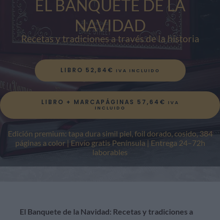
EL BANQUETE DE LA
NAVIDAD
Recetas y tradiciones a través de la historia​
LIBRO
52,84
€
IVA INCLUIDO
LIBRO + MARCAPÁGINAS
57,64
€
IVA
INCLUIDO
Edición premium: tapa dura simil piel, foil dorado, cosido, 384
páginas a color | Envío gratis Península | Entrega 24–72h
laborables
El Banquete de la Navidad: Recetas y tradiciones a