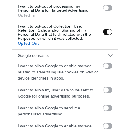
acabado en imitación piel rojo burdeos con
I want to opt-out of processing my
Personal Data for Targeted Advertising.
estampación en caliente (
gold foil
), títulos y detalles en
Opted In
dorado. Además, está protegida por una
dust jacket
I want to opt-out of Collection, Use,
con el mismo diseño para asegurar durabilidad. Estos
Retention, Sale, and/or Sharing of my
Personal Data that Is Unrelated with the
acabados convierten el libro en una obra única y
Purposes for which it was collected.
Opted Out
atractiva.
Google consents
Un proyecto creado con la comunidad
I want to allow Google to enable storage
related to advertising like cookies on web or
Este libro es especial porque ha sido posible gracias al
device identifiers in apps.
apoyo de la comunidad de Bake-Street, que ha
acompañado y dado vida a este sueño a través de una
I want to allow my user data to be sent to
Google for online advertising purposes.
campaña de crowdfunding. Cada ejemplar es una
celebración de la creatividad, la dedicación y el amor
I want to allow Google to send me
personalized advertising.
por la cocina compartido con quienes me han seguido
a lo largo de estos 15 años.
I want to allow Google to enable storage