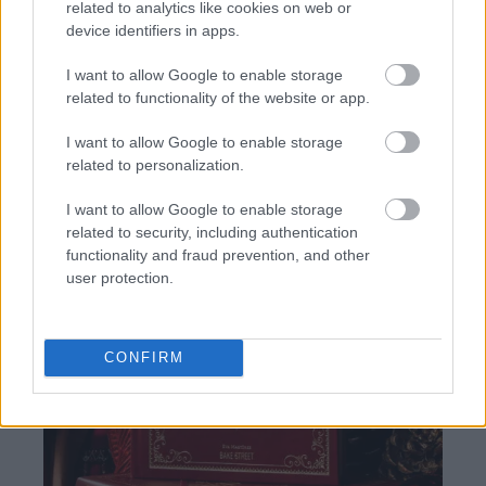
related to analytics like cookies on web or
Más que un libro de recetas, es una invitación a vivir la
device identifiers in apps.
cocina como experiencia, memoria y celebración de lo
I want to allow Google to enable storage
que somos.
related to functionality of the website or app.
I want to allow Google to enable storage
related to personalization.
I want to allow Google to enable storage
related to security, including authentication
functionality and fraud prevention, and other
user protection.
CONFIRM