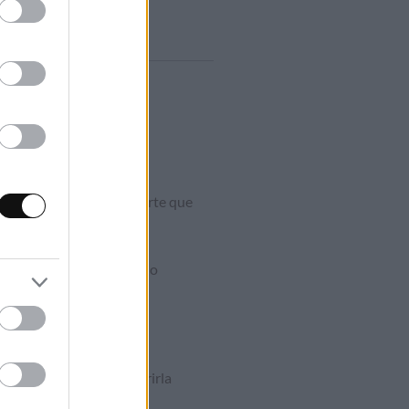
inatario con un mensaje
debes seleccionar el importe que
ue recibe la tarjeta regalo
a y, de ese modo, adquirirla