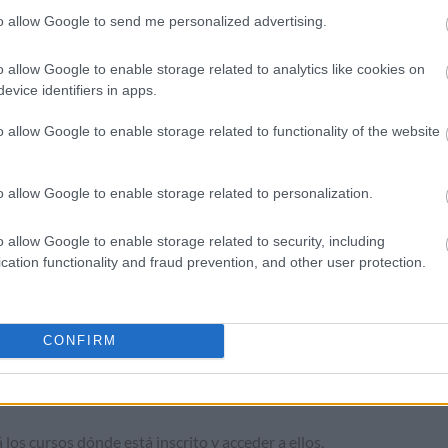
to allow Google to send me personalized advertising.
o allow Google to enable storage related to analytics like cookies on
el regalo
debe hacer
login
en la tienda
. Una vez que esté logado, a
evice identifiers in apps.
o allow Google to enable storage related to functionality of the website
ctos, verá un recuadro donde se le pregunte si tiene tarjeta regal
izar la compra.
o allow Google to enable storage related to personalization.
o allow Google to enable storage related to security, including
cation functionality and fraud prevention, and other user protection.
que se desee.
CONFIRM
star logado en la tienda porque el acceso a ellos se llevan a cabo e
os cursos y hacerlos, debe logarse en la tienda.
á los cursos dónde está inscrito y acceder a ellos.