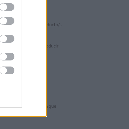
ñadirá al carro el/los producto/s
o. Es ahí dónde debe introducir
n una
plataforma privada
que