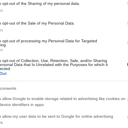
o opt-out of the Sharing of my personal data.
In
o opt-out of the Sale of my Personal Data.
adquiriendo una de nuestras tarjetas regalo y enviándosela al dest
In
to opt-out of processing my Personal Data for Targeted
ing.
In
o opt-out of Collection, Use, Retention, Sale, and/or Sharing
la tienda del mismo modo que si adquirieses un producto. Tan solo 
ersonal Data that Is Unrelated with the Purposes for which it
lected.
 de querer hacerlo.
Out
o con la tarjeta regalo que has adquirido y tu mensaje. El usuario q
consents
e llegará junto con la tarjeta
.
o allow Google to enable storage related to advertising like cookies on
evice identifiers in apps.
o en el momento de la compra?
o allow my user data to be sent to Google for online advertising
fecha concreta
. Podremos especificarlo en el momento de la compr
s.