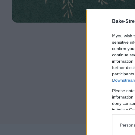
Bake-Stre
If you wish 
sensitive in
confirm you
continue se
information 
further disc
participants
Downstream 
Please note
information 
deny consent
in below Go
Persona